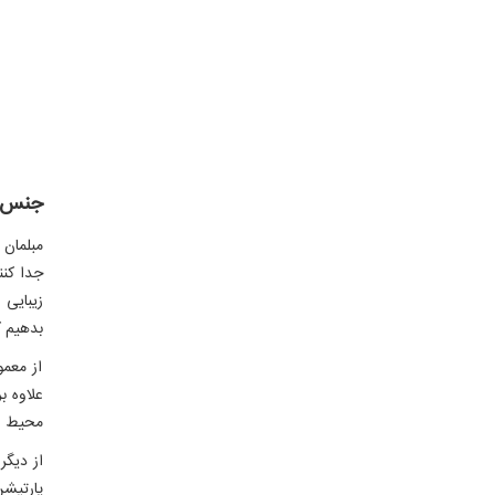
جنس م
مبلمان 
جدا کنن
زیبایی 
بدهیم ک
از معمو
علاوه ب
محیط اد
از دیگر
پارتیشن