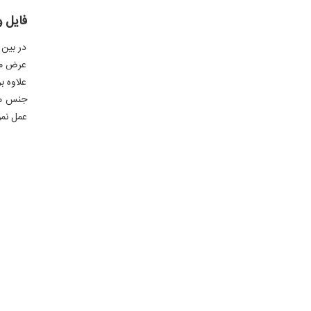
فایل و
در بین 
عرض من
علاوه ب
جنس مبل
عمل نمو