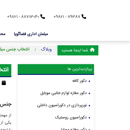
+9821 - 88713040
+9821 - 89387
مبلمان اداری فضاگویا
محص
وبلاگ
انتخاب جنس مبلم
شما اینجا هستید
انتخ
پربازدیدترین ها
دکور کافه
6 بهمن 1398 - 12:03
دکور مغازه لوازم جانبی موبایل
جنس م
نورپردازی در دکوراسیون داخلی
از مهمت
دکوراسیون روستیک
یکی از 
دکور مغازه موبایل