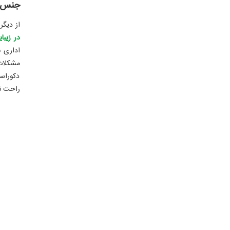
جنس ص
از دیگر
در زیبای
اداری 
مشکلات 
دکوراسی
راحت ن