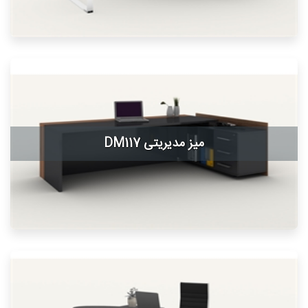
میز مدیریتی DM117