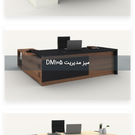
میز مدیریت DM105