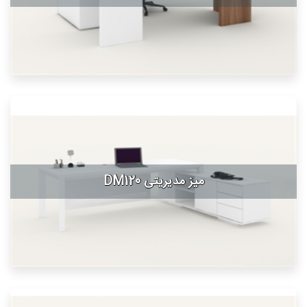
میز مدیریتی DM120