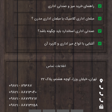
راهنمای خرید میز و صندلی اداری
مبلمان اداری کلاسیک یا مبلمان اداری مدرن ؟
صندلی اداری استاندارد باید چگونه باشد؟
آشنایی با انواع میز اداری و کاربرد آن
اطلاعات تماس
تهران، خیابان وزرا، کوچه هشتم، پلاک 22
+9821 - 89387
+9821 - 88713040
+9821 - 88729717
+9821 - 88713258