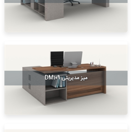
میز مدیریتی DM109